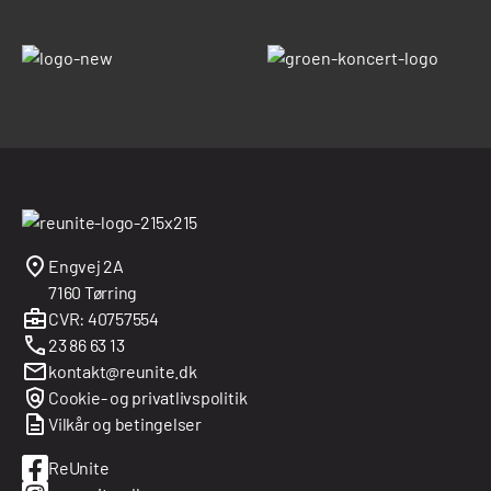
Engvej 2A
7160 Tørring
CVR: 40757554
23 86 63 13
kontakt@reunite.dk
Cookie- og privatlivspolitik
Vilkår og betingelser
ReUnite