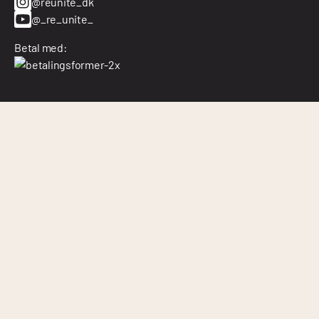
@reunite_dk
@_re_unite_
Betal med: