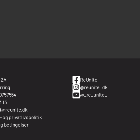
 2A
ReUnite
rring
@reunite_dk
0757554
@_re_unite_
3 13
t@reunite.dk
 og privatlivspolitik
og betingelser