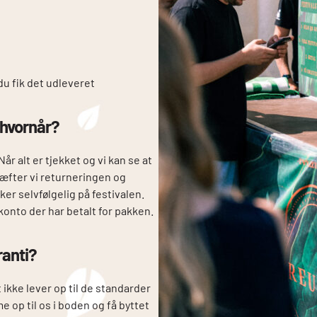
u fik det udleveret
 hvornår?
år alt er tjekket og vi kan se at
ræfter vi returneringen og
er selvfølgelig på festivalen.
konto der har betalt for pakken.
anti?
 ikke lever op til de standarder
e op til os i boden og få byttet