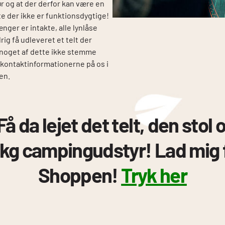
før og at der derfor kan være en
te der ikke er funktionsdygtige!
ænger er intakte, alle lynlåse
drig få udleveret et telt der
le noget af dette ikke stemme
kontaktinformationerne på os i
en.
å da lejet det telt, den stol
kg campingudstyr! Lad mig f
Shoppen!
Tryk her