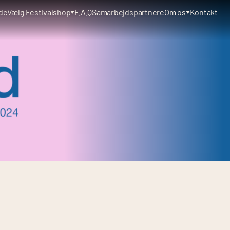
de
Vælg Festivalshop
F.A.Q
Samarbejdspartnere
Om os
Kontakt