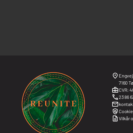
Engvej
7160 Tø
CVR: 4
23 86 6
kontak
Cookie-
Vilkår 