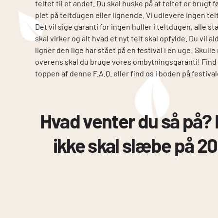
teltet til et andet. Du skal huske på at teltet er brugt 
plet på teltdugen eller lignende. Vi udlevere ingen tel
Det vil sige garanti for ingen huller i teltdugen, alle st
skal virker og alt hvad et nyt telt skal opfylde. Du vil al
ligner den lige har stået på en festival i en uge! Skul
overens skal du bruge vores ombytningsgaranti! Find 
toppen af denne F.A.Q. eller find os i boden på festival
Hvad venter du så på? F
ikke skal slæbe på 20